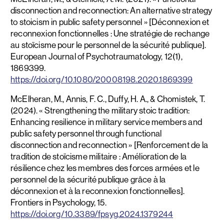
disconnection and reconnection: An alternative strategy
to stoicism in public safety personnel » [Déconnexion et
reconnexion fonctionnelles : Une stratégie de rechange
au stoïcisme pour le personnel de la sécurité publique].
European Journal of Psychotraumatology, 12(1),
1869399.
https://doi.org/10.1080/20008198.2020.1869399
McElheran, M., Annis, F. C., Duffy, H. A., & Chomistek, T.
(2024). « Strengthening the military stoic tradition:
Enhancing resilience in military service members and
public safety personnel through functional
disconnection and reconnection » [Renforcement de la
tradition de stoïcisme militaire : Amélioration de la
résilience chez les membres des forces armées et le
personnel de la sécurité publique grâce à la
déconnexion et à la reconnexion fonctionnelles].
Frontiers in Psychology, 15.
https://doi.org/10.3389/fpsyg.2024.1379244