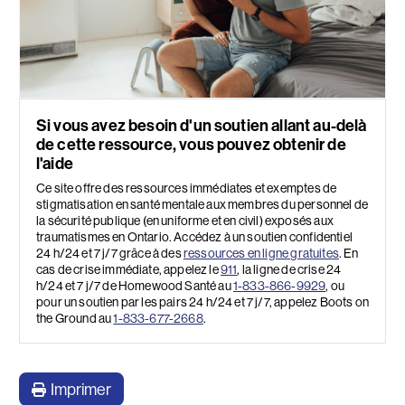
Si vous avez besoin d'un soutien allant au-delà
de cette ressource, vous pouvez obtenir de
l'aide
Ce site offre des ressources immédiates et exemptes de
stigmatisation en santé mentale aux membres du personnel de
la sécurité publique (en uniforme et en civil) exposés aux
traumatismes en Ontario. Accédez à un soutien confidentiel
24 h/24 et 7 j/7 grâce à des
ressources en ligne gratuites
. En
cas de crise immédiate, appelez le
911
, la ligne de crise 24
h/24 et 7 j/7 de Homewood Santé au
1-833-866-9929
, ou
pour un soutien par les pairs 24 h/24 et 7 j/7, appelez Boots on
the Ground au
1-833-677-2668
.
Imprimer