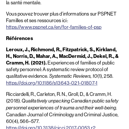
la santé mentale.
Vous pouvez trouver plus d’informations sur PSPNET
Familles et ses ressources ici :
https://www.pspnet.ca/en/for-families-of-psp
Références
Leroux, J., Richmond, R., Fitzpatrick, S., Kirkland,
H., Norris, D., Mahar, A., MacDermid, J., Dekel, R., &
Cramm, H. (2021).
Experiences of families of public
safety personnel: A systematic review protocol of
qualitative evidence.
(1), 258.
Systematic Reviews, 10
https://doi.org/10.1186/s13643-021-01807-1
Ricciardelli, R., Carleton, R. N., Groll, D., & Cramm, H.
(2018).
Qualitatively unpacking Canadian public safety
.
personnel experiences of trauma and their well-being
Canadian Journal of Criminology and Criminal Justice,
60(4), 566–577.
https://doi.org/10.3138/cjccj.2017-0053.r2