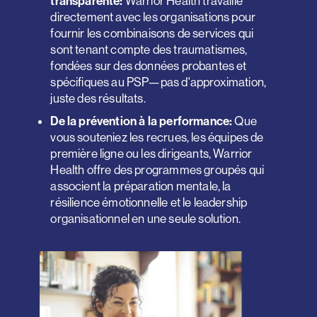
transparente:
Warrior Health travaille
directement avec les organisations pour
fournir
les combinaisons de services
qui
sont
tenant compte des traumatismes,
fondées sur des données probantes et
spécifiques au PSP—
pas d'approximation,
juste des résultats.
De la prévention à la performance:
Que
vous souteniez les recrues, les équipes de
première ligne ou les dirigeants, Warrior
Health offre
des programmes groupés qui
associent la préparation mentale, la
résilience émotionnelle et le leadership
organisationnel
en une seule solution.