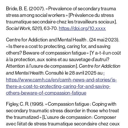
Bride, B. E. (2007). « Prevalence of secondary trauma
stress among social workers » [Prévalence du stress
traumatique secondaire chez les travailleurs sociaux].
(1), 63-70.
https://doi.org/10.xxxx
Social Work, 52
Centre for Addiction and Mental Health . (24 mai 2023).
« Is there a cost to protecting, caring for, and saving
others? Beware of compassion fatigue » [Y a-t-il un coût
à la protection, aux soins et au sauvetage d’autrui?
Attention à l’usure de compassion].
Centre for Addiction
. Consulté le 28 avril 2025 au
:
and Mental Health
https://www.camh.ca/en/camh-news-and-stories/is-
there-a-cost-to-protecting-caring-for-and-saving-
others-beware-of-compassion-fatigue
Figley, C. R. (1995). « Compassion fatigue : Coping with
secondary traumatic stress disorder in those who treat
the traumatized » [L’usure de compassion : Composer
avec l’état de stress traumatique secondaire chez ceux