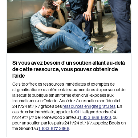
Si vous avez besoin d'un soutien allant au-delà
de cette ressource, vous pouvez obtenir de
l'aide
Ce site offre des ressources immédiates et exemptes de
stigmatisation en santé mentale aux membres du personnel de
la sécurité publique (en uniforme et en civil) exposés aux
traumatismes en Ontario. Accédez à un soutien confidentiel
24 h/24 et 7 j/7 grâce à des
ressources en ligne gratuites
. En
cas de crise immédiate, appelez le
911
, la ligne de crise 24
h/24 et 7 j/7 de Homewood Santé au
1-833-866-9929
, ou
pour un soutien par les pairs 24 h/24 et 7 j/7, appelez Boots on
the Ground au
1-833-677-2668
.