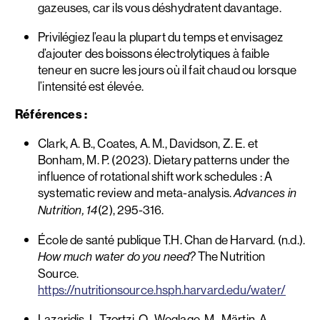
gazeuses, car ils vous déshydratent davantage.
Privilégiez l’eau la plupart du temps et envisagez
d’ajouter des boissons électrolytiques à faible
teneur en sucre les jours où il fait chaud ou lorsque
l’intensité est élevée.
Références :
Clark, A. B., Coates, A. M., Davidson, Z. E. et
Bonham, M. P. (2023). Dietary patterns under the
influence of rotational shift work schedules : A
systematic review and meta-analysis.
Advances in
(2), 295-316.
Nutrition, 14
École de santé publique T.H. Chan de Harvard. (n.d.).
The Nutrition
How much water do you need?
Source.
https://nutritionsource.hsph.harvard.edu/water/
Lazaridis, I., Tzortzi, O., Weglage, M., Märtin, A.,