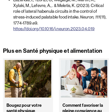
Xylaki, M., Lefevre, A., . & Meletis, K. (2023). Critical
role of lateral habenula circuits in the control of
stress-induced palatable food intake.
(11),
Neuron, 111
1774-1789.e9.
https://doi.
org/10.1016/j.neuron.2023.04.019
Plus en Santé physique et alimentation
Bougez pour votre
Comment favoriser la
santé physique
pleine conscience au