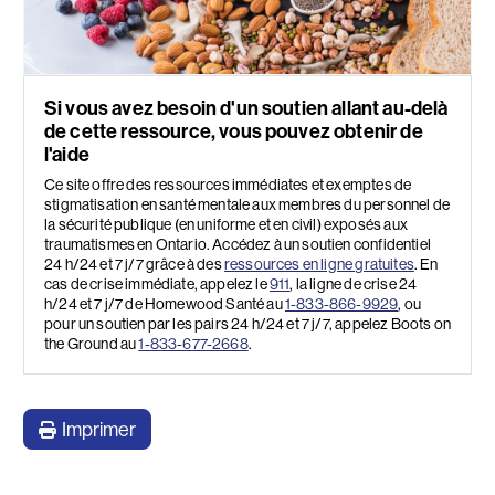
Si vous avez besoin d'un soutien allant au-delà
de cette ressource, vous pouvez obtenir de
l'aide
Ce site offre des ressources immédiates et exemptes de
stigmatisation en santé mentale aux membres du personnel de
la sécurité publique (en uniforme et en civil) exposés aux
traumatismes en Ontario. Accédez à un soutien confidentiel
24 h/24 et 7 j/7 grâce à des
ressources en ligne gratuites
. En
cas de crise immédiate, appelez le
911
, la ligne de crise 24
h/24 et 7 j/7 de Homewood Santé au
1-833-866-9929
, ou
pour un soutien par les pairs 24 h/24 et 7 j/7, appelez Boots on
the Ground au
1-833-677-2668
.
Imprimer