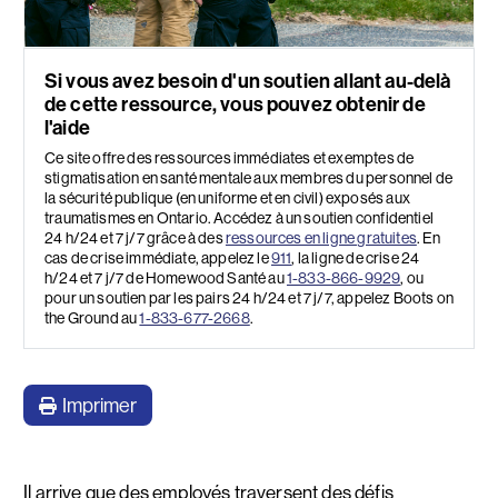
Si vous avez besoin d'un soutien allant au-delà
de cette ressource, vous pouvez obtenir de
l'aide
Ce site offre des ressources immédiates et exemptes de
stigmatisation en santé mentale aux membres du personnel de
la sécurité publique (en uniforme et en civil) exposés aux
traumatismes en Ontario. Accédez à un soutien confidentiel
24 h/24 et 7 j/7 grâce à des
ressources en ligne gratuites
. En
cas de crise immédiate, appelez le
911
, la ligne de crise 24
h/24 et 7 j/7 de Homewood Santé au
1-833-866-9929
, ou
pour un soutien par les pairs 24 h/24 et 7 j/7, appelez Boots on
the Ground au
1-833-677-2668
.
Imprimer
Il arrive que des employés traversent des défis