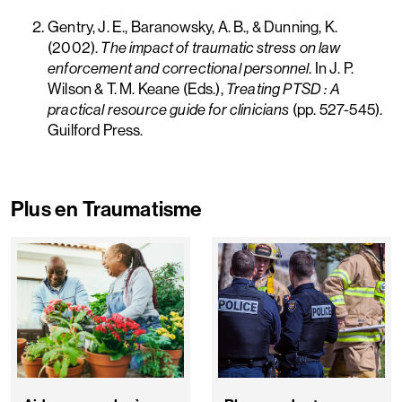
Gentry, J. E., Baranowsky, A. B., & Dunning, K.
(2002).
The impact of traumatic stress on law
enforcement and correctional personnel
. In J. P.
Wilson & T. M. Keane (Eds.),
Treating PTSD : A
practical resource guide for clinicians
(pp. 527-545).
Guilford Press.
Plus en Traumatisme