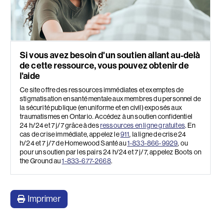
Si vous avez besoin d'un soutien allant au-delà
de cette ressource, vous pouvez obtenir de
l'aide
Ce site offre des ressources immédiates et exemptes de
stigmatisation en santé mentale aux membres du personnel de
la sécurité publique (en uniforme et en civil) exposés aux
traumatismes en Ontario. Accédez à un soutien confidentiel
24 h/24 et 7 j/7 grâce à des
ressources en ligne gratuites
. En
cas de crise immédiate, appelez le
911
, la ligne de crise 24
h/24 et 7 j/7 de Homewood Santé au
1-833-866-9929
, ou
pour un soutien par les pairs 24 h/24 et 7 j/7, appelez Boots on
the Ground au
1-833-677-2668
.
Imprimer