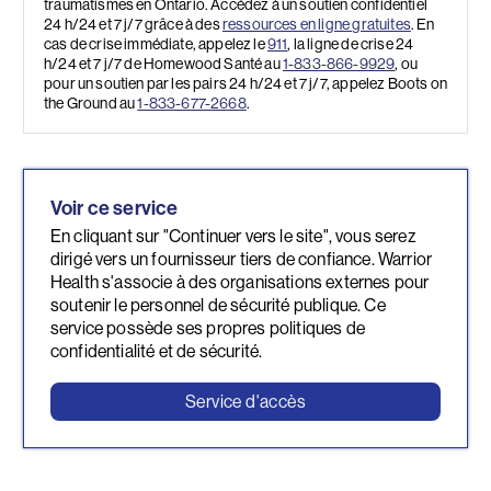
traumatismes en Ontario. Accédez à un soutien confidentiel
24 h/24 et 7 j/7 grâce à des
ressources en ligne gratuites
. En
cas de crise immédiate, appelez le
911
, la ligne de crise 24
h/24 et 7 j/7 de Homewood Santé au
1-833-866-9929
, ou
pour un soutien par les pairs 24 h/24 et 7 j/7, appelez Boots on
the Ground au
1-833-677-2668
.
Voir ce service
En cliquant sur "Continuer vers le site", vous serez
dirigé vers un fournisseur tiers de confiance. Warrior
Health s'associe à des organisations externes pour
soutenir le personnel de sécurité publique. Ce
service possède ses propres politiques de
confidentialité et de sécurité.
Service d'accès